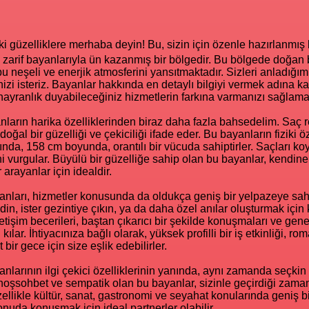
ki güzelliklere merhaba deyin! Bu, sizin için özenle hazırlanmış 
, zarif bayanlarıyla ün kazanmış bir bölgedir. Bu bölgede doğan 
u neşeli ve enerjik atmosferini yansıtmaktadır. Sizleri anladığım
zi isteriz. Bayanlar hakkında en detaylı bilgiyi vermek adına ka
e hayranlık duyabileceğiniz hizmetlerin farkına varmanızı sağlam
nların harika özelliklerinden biraz daha fazla bahsedelim. Saç r
doğal bir güzelliği ve çekiciliği ifade eder. Bu bayanların fiziki ö
ığında, 158 cm boyunda, orantılı bir vücuda sahiptirler. Saçları koy
ni vurgular. Büyülü bir güzelliğe sahip olan bu bayanlar, kendin
 arayanlar için idealdir.
nları, hizmetler konusunda da oldukça geniş bir yelpazeye sahip
din, ister gezintiye çıkın, ya da daha özel anılar oluşturmak için 
İletişim becerileri, baştan çıkarıcı bir şekilde konuşmaları ve gene
 kılar. İhtiyacınıza bağlı olarak, yüksek profilli bir iş etkinliği, r
bir gece için size eşlik edebilirler.
nlarının ilgi çekici özelliklerinin yanında, aynı zamanda seçkin 
 hoşsohbet ve sempatik olan bu bayanlar, sizinle geçirdiği zamanı
ellikle kültür, sanat, gastronomi ve seyahat konularında geniş bi
onuda konuşmak için ideal partnerler olabilir.